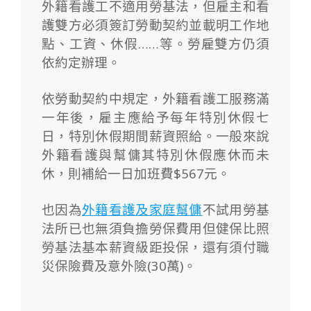
外籍看護工不適用勞基法，但雇主和看
護雙方必須簽訂勞動契約並載明工作地
點、工資、休假……等。勞雇雙方仍須
依約定辦理。
依勞動契約中規定，外籍看護工服務滿
一年後，雇主應給予每年特別休假七
日，特別休假期間薪資照給。一般來說
外籍看護與幫傭其特別休假應休而未
休，則補給一日加班費$567元。
也因為
外籍看護及家庭幫傭
不試用勞基
法所已也無須負擔勞保費用但健保比照
勞基法基本薪資級距投保，還有須
付職
災保險費及意外險(30萬)。