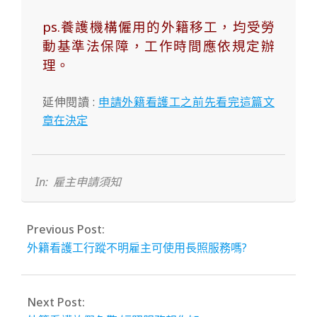
ps.養護機構僱用的外籍移工，均受勞
動基準法保障，工作時間應依規定辦
理。
延伸閱讀 :
申請外籍看護工之前先看完這篇文
章在決定
2023-
03-
28
In:
雇主申請須知
Previous Post:
外籍看護工行蹤不明雇主可使用長照服務嗎?
Next Post: