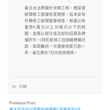
雇主合法聘僱外勞移工時，應留意
辦理移工健康檢查期限，
若未安排
外籍移工辦理健康檢查，將處以新
臺幣6萬元以上30萬元以下的罰
鍰，並廢止部分或全部的招募及聘
僱許可。
(
特別是移工自接續聘僱日
起，如距離前一次健康檢查已逾一
年，雇主應在7日內安排健檢。
2022-
12-
06
In:
分類
Previous Post:
雇主可不可以保管外勞護照? 答案是可以!!